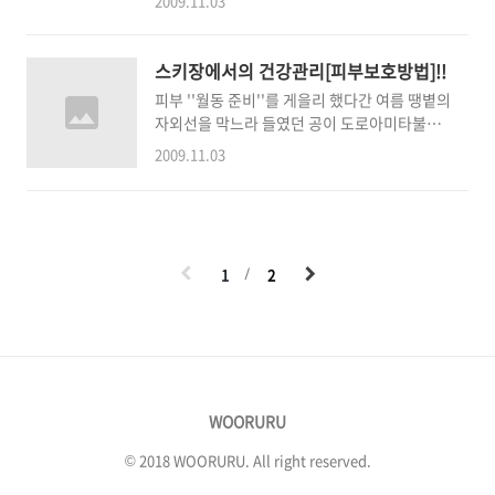
2009.11.03
요. 그러나 이렇게 들뜬 마음으로 성급히 리프트
행된다. 빅 에어 매치에는 앤티 오티(Antti
에 몸을 싣게되면 자칫 우리 몸은 낭패를 보기
Autti), 세바스찬 토턴트(Sebastien
쉽습니다. 차가운 바람과 강한 자외선으로 인해
Toutant), 찰스 리드(Charles Reid) 등 세계
스키장에서의 건강관리[피부보호방법]!!
마음의 창(窓)이라고 할 수있는 우리의 눈이 큰
최고의 라이더 8명이 참가..
피부 ''월동 준비''를 게을리 했다간 여름 땡볕의
손상을 입을 수 있기 때문이지요. 자, 그럼 시작
자외선을 막느라 들였던 공이 도로아미타불이
해 보겠습니다! 자외선은 뜨거운 여름햇살 아래
되기 십상이다. 자외선, 기미, 주근깨... 여름철
서 내리쬘 때만 안좋은 것으로 흔히 알고 있지만
2009.11.03
에나 들어 봄 직한 용어들이 추운 겨울철에도 오
사실 드넓은 설원에서 흰 눈(雪)에 반사된 자외
르내리는 이유는 바로 스키장의 ''눈''때문. 자외
선이 더욱 문제가 될 수 있습니다. 보고에 의하
선은 잔디밭에서 1-2%, 모래에서 15-20%가
면 한여름 해변가 모래사장에서의 햇빛 반사율
반사되나, 눈이나 얼음에서는 85%가 반사된
은 15-20% 정도지만, 한겨울 새하얀 눈밭에서
다. "눈"깜짝할 새 기미 생겼네... 보습/자외선
의 반사율은 무려 85%로 여름철의 4배 이상이
1
2
차단제 필수 건조한 피부는 충분한 보습으로 촉
된다고 하는군요..
촉하게 유지해 줘야 한다... 스키장에서 가장 중
점을 두어야 할 피부대책은 보습과 자외선 차단.
강한 바람과 추위는 피부의 수분은 빼앗고 자외
선은 피부 트러블을 야기한다. 스키를 타기 전
보습크림 등으로 수분 공급을 충분히 하고, 자외
WOORURU
선 차단제를 꼼꼼히 바른 후 평소보다 약간 두껍
게..
© 2018 WOORURU. All right reserved.