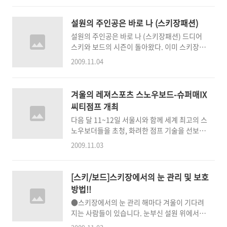
도라면 비싼 보드복 구입하지 말고 두꺼운 후드
땀의 배출이 잘되는 것도 중요하다. 날씨가 춥지
에 렌탈 하의를 착용하는 것을 추천하는 바이다.
않다면 내피가 있는 면으로 된 웃옷을 입어주는
설원의 주인공은 바로 나 (스키장패션)
2. 보드복 여름에 구입하자 한여름에 무슨 보드
게 좋다. 심하게 추운 날은 땀 배출이 잘 되는 속
설원의 주인공은 바로 나 (스키장패션) 드디어
복 타령일까? 원래 에어콘은 한겨울에 가장 싸
옷을 겹쳐 입고 방풍 기능이 있는 의류를 선택하
스키와 보드의 시즌이 돌아왔다. 이미 스키장에
다고 한다. 보드복도 마찬가지다. 보드복은 보
면..
는 주말이면 많은 인파로 한 겨울 스포츠의 열기
통 9~10월에 그해 시즌의 신상품이 출시되고
2009.11.04
가 한창이지만 본격적인 스키시즌 바로 1월 그
그렇기 때문에 통상 시즌이 끝나는 3~4월과
래서 진정한 스키어와 보더들은 1월이 돼서야
6~8월에 이월상품 정리를 한다. 이때가 가장 보
스키장에 모습을 드러낸다고 하는데 제대로 스
드복을 저렴하게 구입할 수 있는 기간이다. 물론
겨울의 레져스포츠 스노우보드-슈퍼매IX
키시즌을 즐기기 위한 준비는 이제부터 시작해
디자인이 이쁜 제품은 신상으로 물건이 많이 빠
씨티점프 개최
보자. 올 겨울 스키어와 보더들을 위한 브랜드마
지기 때문에 디자인을 중시하는 사람이라면 신
다음 달 11~12일 서울시와 함께 세계 최고의 스
다 새로운 스키와 보드 패션을 선보이고 있는데
상으로 구입해야 한다...
노우보더들을 초청, 화려한 점프 기술을 선보이
아직까지 망설이는 겨울 레포츠 마니아를 위한
는 '현대카드 슈퍼매치IX-스노우보드 씨티점
정보를 소재한다. 올 겨울 과연 어떤 컬러의 어
2009.11.03
프'를 개최한다고 3일 밝혔다. 이번 행사는 오는
떤 디자인의 스키복과 보드복이 유행을 할 것인
12월 13일 서울에서 열리는 'FIS 스노우보드 월
가. 다양한 스타일을 둘러보고 이번 시즌만큼은
드컵 대회'에 앞서 개최되는 것으로 다채로운 프
설원의 주인공이 되어 보는 것은 어떨까. ▶ 설
[스키/보드]스키장에서의 눈 관리 및 보호
로그램이 마련돼 있다. 대회 첫째 날은 스노우보
원 주인공은 바로 화이트 스키복과 보드복은 역
방법!!
더와 스키 선수들의 프리스타일 점프와 디제잉,
시 화이트. 유행과 상관없이 오..
●스키장에서의 눈 관리 해마다 겨울이 기다려
비보잉이 어우러지는 공연을 선보인다. 둘째 날
지는 사람들이 있습니다. 눈부신 설원 위에서의
은 세계 최대 규모의 상금을 놓고 겨루는 점프대
질주, 상상만으로도 즐거운 일이 아닐 수 없는데
회인 '빅 에어 매치(Big Air Match)'행사가 진