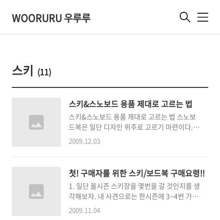
WOORURU 우루루
메
뉴
스키
(11)
스키&스노보드 용품 제대로 고르는 법
스키&스노보드 용품 제대로 고르는 법 스노보
드복은 일단 디자인 위주로 고르기 마련이다. 최
근 유행하는 패턴은 상의는 타이트 하게 하의는
2009.12.03
헐렁하게 입거나 적당히 피트되는 라인으로 입
는 추세이다. 스노보드 복에서 중요한 것은 방
수, 발수 기능. 방수 기능이 없는 의류를 착용할
첫! 구매자를 위한 스키/보드복 구매요령!!
시 몸으로 구르는 일이 많은 초보자의 경우 몽땅
1. 일단 올시즌 스키장을 몇번을 갈 것인지를 생
젖게 되고 그대로 얼어버리면 감기 걸리기 십상
각해보자. 내 사견으로는 한시즌에 3~4번 가고
이다. 방수는 5000m 이상이 되는 것을 골라야
자 보드복을 사려면 낭비라고 생각한다. 그래도
한다. 젖기 쉬운 바지의 경우 15000~20000m
2009.11.04
산다하는 분에게는 할말 없지만 그 정도의 활용
방수 정도는 되는 것이 적당하다. 운동이니 만큼