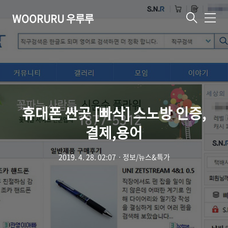
WOORURU 우루루
메
뉴
휴대폰 싼곳 [빠삭] 스노방 인증,
결제,용어
2019. 4. 28. 02:07
ㆍ
정보/뉴스&특가