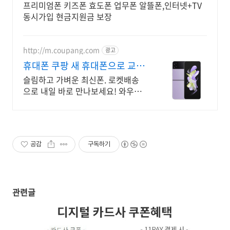
프리미엄폰 키즈폰 효도폰 업무폰 알뜰폰,인터넷+TV
동시가입 현금지원금 보장
http://m.coupang.com
광고
휴대폰 쿠팡 새 휴대폰으로 교
체!
슬림하고 가벼운 최신폰. 로켓배송
으로 내일 바로 만나보세요! 와우회
원 무료배송 30일 반품. 안심하고 자
급제 휴대폰을 구매하세요!
공감
구독하기
관련글