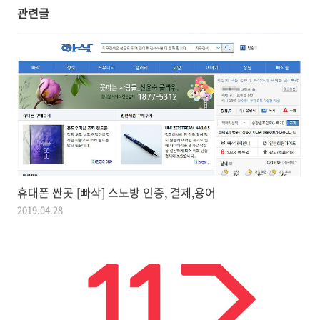
관련글
휴대폰 싼곳 [빠삭] 스노방 인증, 결제,용어
2019.04.28