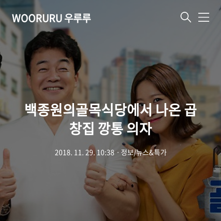
WOORURU 우루루
메
뉴
백종원의골목식당에서 나온 곱
창집 깡통 의자
2018. 11. 29. 10:38
ㆍ
정보/뉴스&특가