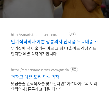
http://smartstore.naver.com/plaire
광고
인기식탁의자 예쁜 깡통의자 신제품 무료배송
이벤트!
우리집에 딱 어울리는 바로 그 의자! 화이트 감성의 트
렌디한 예쁜 식탁의자입니다.
https://smartstore.naver.com/gazda
광고
편하고 예쁜 토리 안락의자
낮잠솔솔 안락의자를 찾으신다면? 가즈다가구의 토리
안락의자! 튼튼하고 예쁜 디자인