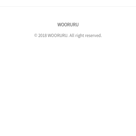
체연료,번개탄,숯)인화성액체(페인트,알콜,신
나,라이터기름,휘발유)산화성물질(표백제,락
스,파마약)독성(제초제,살충제,전염성물질)부
WOORURU
식성물질(빙초산,습식배터리,수은온도계)기타
(리튬전지-휴대가능),드라이아이스,전자담배..
© 2018 WOORURU. All right reserved.