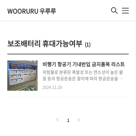
WOORURU 우루루
메
뉴
보조배터리 휴대가능여부
(1)
비행기 항공기 기내반입 금지품목 리스트
위험물로 분류된 폭발성 또는 연소성이 높은 물
질 등의 항공운송은 절차에 따라 항공운송을 해
야합니다. 확인해서 캐리어를 2번 여는 일이 없
2024.11.29
도록 하면 됩니다. 우선 우리가 알고 있는 인화
성 물질은 휴대도 안되고 짐으로 보내도 안되니
모두 빼세요. 연료 종류로 쓸 수 있는 것들도 빼
야합니다. 공항 게이트에 금지품목을 다시 설명
을 하고 있는데 아래 이미지를 보고 참고하면 됩
1
니다. 기내반입이 금지된 위험물 품목폭발물(탄
약, 폭죽, 연막탄)가스류(가스타리터,에어로졸,
부탄가스,소화기,LP가스)인화성고체(성냥,고