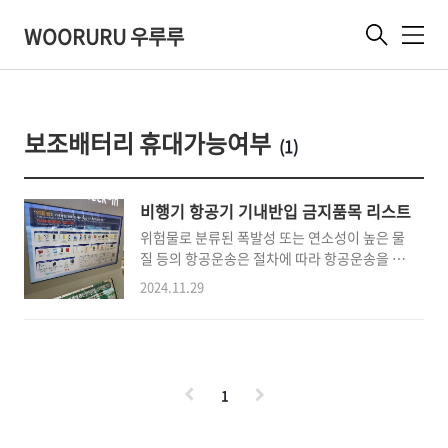
WOORURU 우루루
메
뉴
보조배터리 휴대가능여부
(1)
비행기 항공기 기내반입 금지품목 리스트
위험물로 분류된 폭발성 또는 연소성이 높은 물
질 등의 항공운송은 절차에 따라 항공운송을 해
야합니다. 확인해서 캐리어를 2번 여는 일이 없
2024.11.29
도록 하면 됩니다. 우선 우리가 알고 있는 인화
성 물질은 휴대도 안되고 짐으로 보내도 안되니
모두 빼세요. 연료 종류로 쓸 수 있는 것들도 빼
야합니다. 공항 게이트에 금지품목을 다시 설명
을 하고 있는데 아래 이미지를 보고 참고하면 됩
1
니다. 기내반입이 금지된 위험물 품목폭발물(탄
약, 폭죽, 연막탄)가스류(가스타리터,에어로졸,
부탄가스,소화기,LP가스)인화성고체(성냥,고