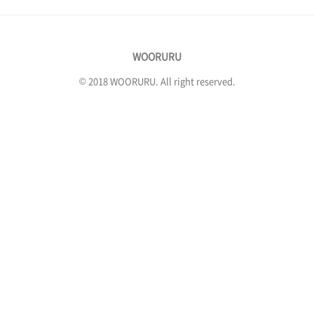
체연료,번개탄,숯)인화성액체(페인트,알콜,신
나,라이터기름,휘발유)산화성물질(표백제,락
스,파마약)독성(제초제,살충제,전염성물질)부
WOORURU
식성물질(빙초산,습식배터리,수은온도계)기타
(리튬전지-휴대가능),드라이아이스,전자담배..
© 2018 WOORURU. All right reserved.