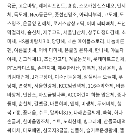
육군, 고운바탕, 레페리포인트, 숑숑, 스포카한산스네오, 만세
체, 독도체, Neo둥근모, 좃선신명조, 아리따부리, 고도체, 도
스명조, 온글잎 민혜체, 로커스상상고딕, 어비 찌빠빠체, 포천
막걸리체, 솜신체, 제주고딕, 서울남산체, 상주다정다감체, 소
미체, HS봄바람체3.0, 당당해, 넥슨 메이플스토리, 나눔바른
펜, 여름물빛체, 어비 미미체, 온글잎 윤유체, 한나체, 야놀자
야체, 빙그레체11, 조선견고딕, 겨울눈꽃체, 롯데마트드림체,
PF스타디스트, 손편지체, 제주한라산, 행복체, 김남윤체, 솔
뫼김대건체, J개구장이, 이순신돋움체, 잘풀리는 오늘체, 푸
딩체, 연성체, 서울한강체, KCC임권택체, 116수박화체, 바른
바탕체, 민산스, 마포금빛나루, ACC어린이 하늘 맑은체, 중나
좋체, 순천체, 갈맷글, 바른히피, 앤체, 미생체, 두꺼비체, 행
복고흥, 꽃내음, 수트, 말싸미815, 다래손글씨체, 쑥쑥, 하나
손글씨, 한마음명조체, 수트, 노회찬체, 빙그레체, 산돌국대떡
볶이체, 마포애민, 삼국지3글꼴, 심플해, 슬기로운생활체, 엘