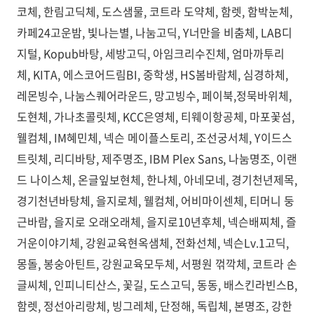
코체, 한림고딕체, 도스샘물, 코트라 도약체, 함렛, 함박눈체,
카페24고운밤, 빛나는별, 나눔고딕, Y너만을 비춤체, LAB디
지털, Kopub바탕, 세방고딕, 아임크리수진체, 엄마까투리
체, KITA, 에스코어드림BI, 중학생, HS봄바람체, 심경하체,
레몬빙수, 나눔스퀘어라운드, 망고빙수, 페이북,정묵바위체,
도현체, 가나초콜릿체, KCC은영체, 티웨이항공체, 마포꽃섬,
웰컴체, IM혜민체, 넥슨 메이플스토리, 조선궁서체, Y이드스
트릿체, 리디바탕, 제주명조, IBM Plex Sans, 나눔명조, 이랜
드 나이스체, 온글잎보현체, 한나체, 아네모네, 경기천년제목,
경기천년바탕체, 을지로체, 웰컴체, 어비마이센체, 티머니 둥
근바람, 을지로 오래오래체, 을지로10년후체, 넥슨배찌체, 즐
거운이야기체, 강원교육현옥샘체, 전화선체, 넥슨Lv.1고딕,
몽돌, 봉숭아틴트, 강원교육모두체, 서평원 꺾깍체, 코트라 손
글씨체, 인피니티산스, 꽃길, 도스고딕, 동동, 배스킨라빈스B,
함렛, 정선아리랑체, 빙그레체, 단정해, 독립체, 본명조, 강한