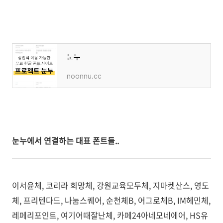
눈누
noonnu.cc
눈누에서 연결하는 대표 폰트들..
이서윤체, 코리라 희망체, 강원교육모두체, 지마켓산스, 영도
체, 프리텐다드, 나눔스퀘어, 순천체B, 어그로체B, IM헤민체,
레페리포인트, 여기어때잘난체, 카페24아네모네에어, HS유