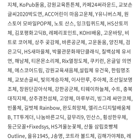
지체, KoPub돋움, 강원교육튼튼체, 카페24써라운드, 교보손
글씨2020박도연, ACC어린이 마음고운체, Y유니버스체, 원
스토어 모바일POP체, 노토 산스, 잉크립퀴드체, HS산토끼
체, 김포평화고딕B, 레페리포인트, KOHI배움, 고운바탕, 비
트로 코어체, 상주 곶감체, 바른공군체, 고운돋움, 양진체, 검
은고딕, HS새마을체, 박물관문화재단클래식, 칠백삼체 유서
연, 해남체, 티몬몬소리체, Rix열정도체, 쿠키런, 온글잎 의연
체, 에스코어드림, 강원교육새음체,설립체 유건욱, 한림명조
체, 교보손글씨, 빛의계승자체, 이사만루, 주아체, 조선일보명
조체, 창원단감아삭체, 강한공군체, 티웨이하늘체, 수트, 충북
대직지체, 상주경천섬체, 고양체, 마루부리, 빙그레 싸만코체,
빈폴체, 길벗체 Rainbow, 완도희망체, 엘리스디지털배움체
B, TT투게더, 나눔바른고딕, 갈무리9, 민산스, 횡성한우체,
둥근모꼴+Fixedsys, HS겨울눈꽃체, 산돌 삼립호빵체
Outline, 을유1945, J송명, 코트라 볼드체, 김해가야체B, 레