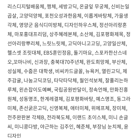
리스디지털배움체, 쩡체, 세방고딕, 온글잎 무궁체, 신비는일
곱살, 고양덕양체, 포천오성과한음체, 이롭게바탕체, 가을생
각체, 영양군 음식디미방체, 디자인하우스체, 정선아리랑혼
체, 마포홍대프리덤, 상주혜레본체, 소산체, 김포평화제목, 정
선아리랑뿌리체, 느릿느릿체, 고딕아니고고딩, 고양일산체,
헬스셋 조릿대체, EBS훈민정음, 돌기마요, 스포카한산스네
오,꼬마나비, 신과장, 충북대70주년체, 완도희망체, 부산체,
성실체, 수줍은 대학생, 비씨카드글꼴, 뉴욕커, 열린고딕, 제
주감귤, 나눔고딕코딩, 타닥타닥체, 월인석보체, 잘풀리는하
루체, 왼손잡이도예뻐, 국립공원반달이, 정속언해, 만화진흥
원체, 성동명조, 한계레결체, 김포평화바탕, 예스명조, 동그라
미체, 존선굵은고딕, 신영복체, 애터미체, 위메프체, 장미체,
전주완판본 각체B, 전라북도체, 이랜드 초이스체, 미니 손글
씨, 미니콩다방, 야근하는 김주인, 혜준체, 부장님 눈치체, 윤
디자인