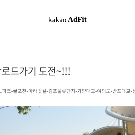
로드가기 도전~!!!
노파크-굴포천-아라뱃길-김포물류단지-가양대교-여의도-반포대교-