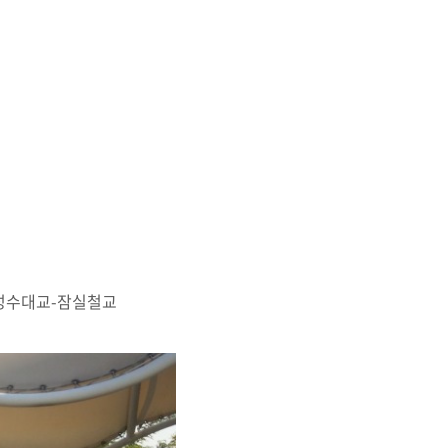
성수대교-잠실철교