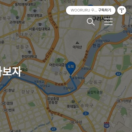
WOORURU 우루루
구독하기
메
뉴
가보자