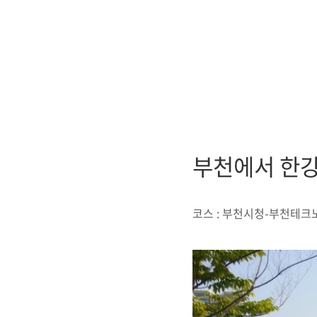
부천에서 한강
코스 :
부천시청-부천테크