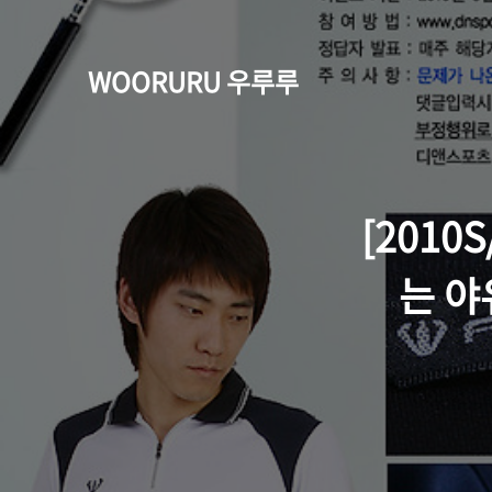
WOORURU 우루루
[201
는 야유