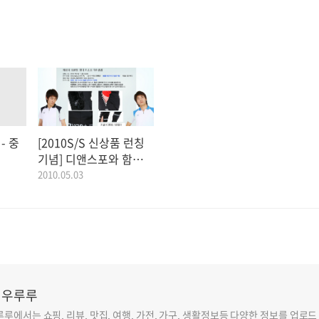
- 중
[2010S/S 신상품 런칭
기념] 디앤스포와 함께하
는 야유회 보물찾기 이벤
2010.05.03
트!! ] 2010.05.03
U 우루루
루루에서는 쇼핑, 리뷰, 맛집, 여행, 가전, 가구, 생활정보등 다양한 정보를 업로드