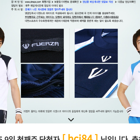
[ hcj84 ]
3~5.9일 첫째주 당첨자
님입니다. 